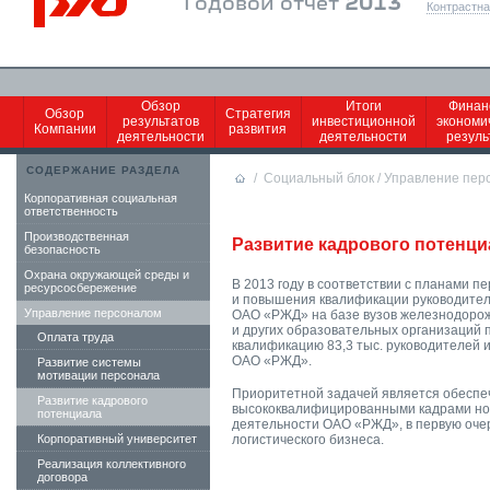
Годовой отчет
2013
Контрастна
Обзор
Итоги
Финан
Обзор
Стратегия
результатов
инвестиционной
экономи
Компании
развития
деятельности
деятельности
резул
СОДЕРЖАНИЕ РАЗДЕЛА
/
Социальный блок
/
Управление пер
Корпоративная социальная
ответственность
Производственная
Развитие кадрового потенц
безопасность
Охрана окружающей среды и
В 2013 году в соответствии с планами п
ресурсосбережение
и повышения квалификации руководител
Управление персоналом
ОАО «РЖД» на базе вузов железнодорож
и других образовательных организаций 
Оплата труда
квалификацию 83,3 тыс. руководителей 
ОАО «РЖД».
Развитие системы
мотивации персонала
Приоритетной задачей является обеспе
Развитие кадрового
высококвалифицированными кадрами но
потенциала
деятельности ОАО «РЖД», в первую оче
Корпоративный университет
логистического бизнеса.
Реализация коллективного
договора