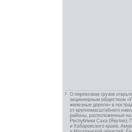
8.
О перевозках грузов откры
акционерным обществом «Р
железные дороги» в постр
от крупномасштабного нав
районы, расположенные на
Республики Саха (Якутия), 
и Хабаровского краев, Аму
и Магаданской областей, Е