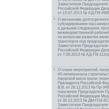
Заместителя Председателя
Российской Федерации Двор
от 15.07.2013 № АД-П9-499
4.
О механизме долгосрочного
субсидирования пассажирск
в дальнем следовании; про
межведомственной рабочей
по вопросам развития жел
транспорта под председате
Заместителя Председателя
Российской Федерации Двор
от-7.06.2013 № АД-П9-112п
5.
О плане мероприятий, пос
40-летию
начала строительс
Амурской магистрали; пере
Президента Российской Фе
В.В. от 26.12.2013 № Пр-34
поручение Председателя П
Российской Федерации Мед
от 30.12.2013 № ДМ-П16-81
Заместителя Председателя