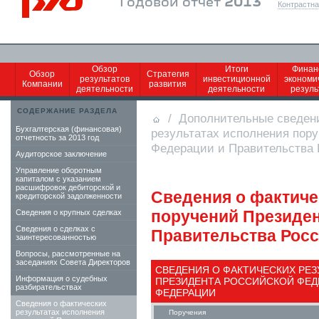
Годовой отчет
2013
Контрастна
Обзор
Итоги
Финан
Обзор
Стратегия
результатов
инвестиционной
экономи
Компании
развития
деятельности
деятельности
резул
СОДЕРЖАНИЕ РАЗДЕЛА
/
Дополнительные сведен
Бухгалтерская (финансовая)
результатах исполнения пор
отчетность за 2013 год
Федерации и Правительства
Аудиторское заключение
Управление оборотным
капиталом с указанием
расшифровок дебиторской и
Сведения о фактиче
кредиторской задолженности
поручений Президен
Сведения о крупных сделках
Сведения о сделках c
Правительства Рос
заинтересованностью
Вопросы, рассмотренные на
заседаниях Совета Директоров
СВЕДЕНИЯ О ФАКТИЧЕСКИХ РЕ
Информация о судебных
ПРЕЗИДЕНТА РОССИЙСКОЙ ФЕД
разбирательствах
ФЕДЕРАЦИИ
Сведения о фактических
результатах исполнения
Поручения