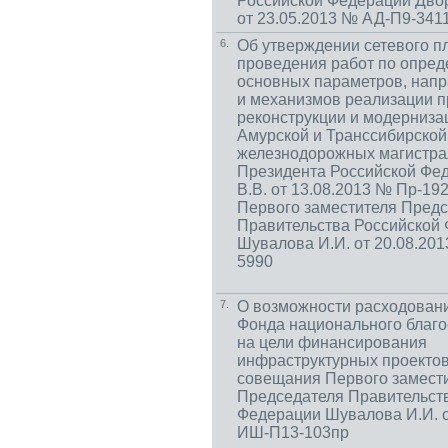
Российской Федерации Двор
от 23.05.2013 № АД-П9-341
6.
Об утверждении сетевого п
проведения работ по опре
основных параметров, нап
и механизмов реализации п
реконструкции и модерниза
Амурской и Транссибирской
железнодорожных магистра
Президента Российской Фе
В.В. от 13.08.2013 № Пр-19
Первого заместителя Пред
Правительства Российской
Шувалова И.И. от 20.08.20
5990
7.
О возможности расходован
Фонда национального благ
на цели финансирования
инфраструктурных проектов
совещания Первого замест
Председателя Правительст
Федерации Шувалова И.И. о
ИШ-П13-103пр