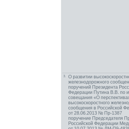
3.
О развитии высокоскоростн
железнодорожного сообщен
поручений Президента Рос
Федерации Путина В.В. по 
совещания «О перспектива
высокоскоростного железн
сообщения в Российской Ф
от 28.06.2013 № Пр-1387
поручение Председателя П
Российской Федерации Мед
от 10.07.2013 № ДМ-П9-483