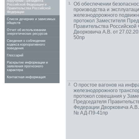
поручений Президента
1.
Об обеспечении безопаснос
Российской Федерации и
Правительства Российской
производства и эксплуатац
Федерации
железнодорожного подвижн
Список дочерних и зависимых
протокол Заместителя Пре
обществ
Правительства Российской
Отчет об использовании
Дворковича А.В. от 27.02.2
энергетических ресурсов
50пр
Сведения о соблюдении
кодекса корпоративного
поведения
Глоссарий
Раскрытие информации и
заявления прогнозного
характера
Контактная информация
2.
О простое вагонов на инфр
железнодорожного транспо
протокол совещания у Заме
Председателя Правительст
Федерации Дворковича А.В. 
№ АД-П9-41пр