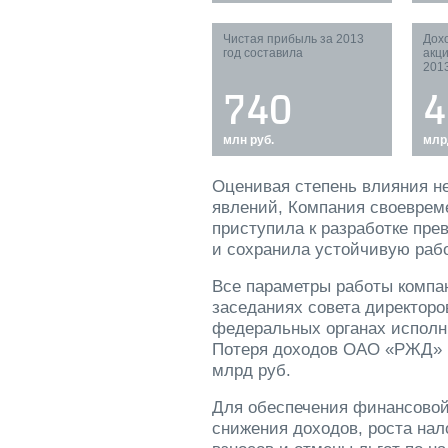
Чистая прибыль за 2013
Дох
год составила
акц
2013
740
4
млн руб.
млр
Оценивая степень влияния н
явлений, Компания своевреме
приступила к разработке пр
и сохранила устойчивую рабо
Все параметры работы компа
заседаниях совета директор
федеральных органах исполн
Потеря доходов ОАО «РЖД» к
млрд руб.
Для обеспечения финансовой
снижения доходов, роста нал