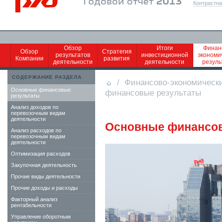
Годовой отчет
2013
Контрастна
Обзор
Итоги
Финан
Обзор
Стратегия
результатов
инвестиционной
экономи
Компании
развития
деятельности
деятельности
резул
СОДЕРЖАНИЕ РАЗДЕЛА
/
Финансово-экономическ
Основные финансовые
финансовые результаты
результаты
Анализ доходов по
перевозочным видам
деятельности
Основные финансов
Анализ расходов по
перевозочным видам
деятельности
Оптимизация расходов
Закупочная деятельность
Прочие виды деятельности
Прочие доходы и расходы
Факторный анализ
рентабельности
Управление оборотным