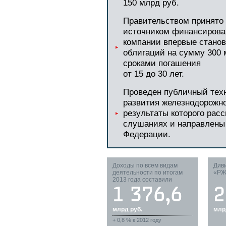
150 млрд руб.
Правительством принято 
источником финансирова
компании впервые стано
облигаций на сумму 300 м
сроками погашения
от 15 до 30 лет.
Проведен публичный техн
развития железнодорожно
результаты которого рас
слушаниях и направлены
Федерации.
Доходы по всем видам
Див
деятельности по итогам
«РЖ
2013 года составили
1 376,6
2
млрд руб.
млр
+ 0,8 % к 2012 году