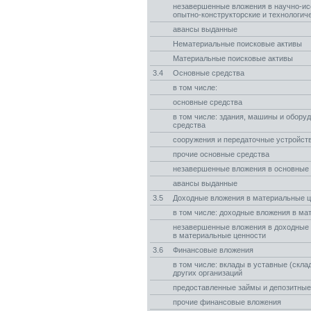
незавершенные вложения в научно-ис
опытно-конструкторские и технологич
авансы выданные
Нематериальные поисковые активы
Материальные поисковые активы
3.4
Основные средства
в том числе:
основные средства
в том числе: здания, машины и обору
средства
сооружения и передаточные устройст
прочие основные средства
незавершенные вложения в основные
авансы выданные
3.5
Доходные вложения в материальные 
в том числе: доходные вложения в ма
незавершенные вложения в доходные
в материальные ценности
3.6
Финансовые вложения
в том числе: вклады в уставные (скл
других организаций
предоставленные займы и депозитные
прочие финансовые вложения