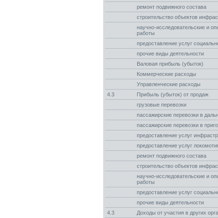
ремонт подвижного состава
строительство объектов инфра
научно-исследовательские и оп
работы
предоставление услуг социаль
прочие виды деятельности
Валовая прибыль (убыток)
Коммерческие расходы
Управленческие расходы
4.3
Прибыль (убыток) от продаж
грузовые перевозки
пассажирские перевозки в даль
пассажирские перевозки в при
предоставление услуг инфраст
предоставление услуг локомоти
ремонт подвижного состава
строительство объектов инфра
научно-исследовательские и оп
работы
предоставление услуг социаль
прочие виды деятельности
4.3
Доходы от участия в других орг