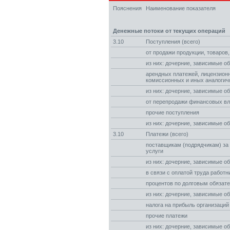
Пояснения
Наименование показателя
Денежные потоки от текущих операций
3.10
Поступления (всего)
от продажи продукции, товаров,
из них: дочерние, зависимые о
арендных платежей, лицензионн
комиссионных и иных аналогич
из них: дочерние, зависимые о
от перепродажи финансовых в
прочие поступления
из них: дочерние, зависимые о
3.10
Платежи (всего)
поставщикам (подрядчикам) за 
услуги
из них: дочерние, зависимые о
в связи с оплатой труда работн
процентов по долговым обязат
из них: дочерние, зависимые о
налога на прибыль организаций
прочие платежи
из них: дочерние, зависимые о