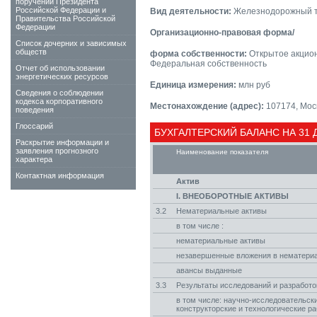
поручений Президента
Российской Федерации и
Вид деятельности:
Железнодорожный т
Правительства Российской
Федерации
Организационно-правовая форма/
Список дочерних и зависимых
обществ
форма собственности:
Открытое акцио
Федеральная собственность
Отчет об использовании
энергетических ресурсов
Единица измерения:
млн руб
Сведения о соблюдении
кодекса корпоративного
Местонахождение (адрес):
107174, Моск
поведения
Глоссарий
БУХГАЛТЕРСКИЙ БАЛАНС НА 31 
Раскрытие информации и
заявления прогнозного
Наименование показателя
характера
Контактная информация
Актив
I. ВНЕОБОРОТНЫЕ АКТИВЫ
3.2
Нематериальные активы
в том числе :
нематериальные активы
незавершенные вложения в нематери
авансы выданные
3.3
Результаты исследований и разработо
в том числе: научно-исследовательски
конструкторские и технологические р