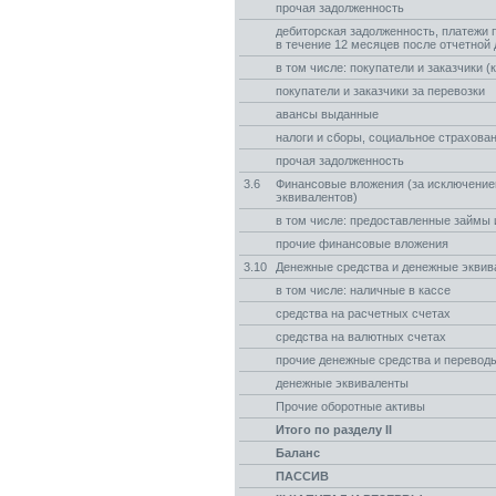
прочая задолженность
дебиторская задолженность, платежи 
в течение 12 месяцев после отчетной
в том числе: покупатели и заказчики (
покупатели и заказчики за перевозки
авансы выданные
налоги и сборы, социальное страхова
прочая задолженность
3.6
Финансовые вложения (за исключени
эквивалентов)
в том числе: предоставленные займы 
прочие финансовые вложения
3.10
Денежные средства и денежные эквив
в том числе: наличные в кассе
средства на расчетных счетах
средства на валютных счетах
прочие денежные средства и переводы
денежные эквиваленты
Прочие оборотные активы
Итого по разделу II
Баланс
ПАССИВ