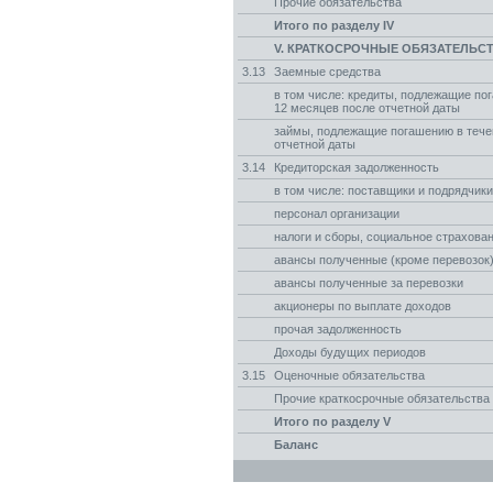
Прочие обязательства
Итого по разделу IV
V. КРАТКОСРОЧНЫЕ ОБЯЗАТЕЛЬС
3.13
Заемные средства
в том числе: кредиты, подлежащие по
12 месяцев после отчетной даты
займы, подлежащие погашению в тече
отчетной даты
3.14
Кредиторская задолженность
в том числе: поставщики и подрядчики
персонал организации
налоги и сборы, социальное страхова
авансы полученные (кроме перевозок
авансы полученные за перевозки
акционеры по выплате доходов
прочая задолженность
Доходы будущих периодов
3.15
Оценочные обязательства
Прочие краткосрочные обязательства
Итого по разделу V
Баланс