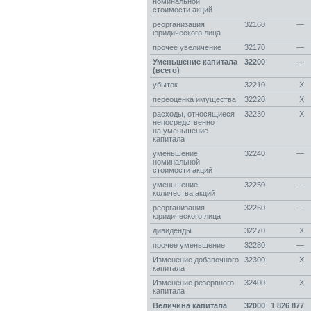
номинальной
стоимости акций
реорганизация
32160
—
юридического лица
прочее увеличение
32170
—
Уменьшение капитала
32200
—
(всего)
убыток
32210
Х
переоценка имущества
32220
Х
расходы, относящиеся
32230
Х
непосредственно
на уменьшение
капитала
уменьшение
32240
—
номинальной
стоимости акций
уменьшение
32250
—
количества акций
реорганизация
32260
—
юридического лица
дивиденды
32270
Х
прочее уменьшение
32280
—
Изменение добавочного
32300
Х
капитала
Изменение резервного
32400
Х
капитала
Величина капитала
32000
1 826 877