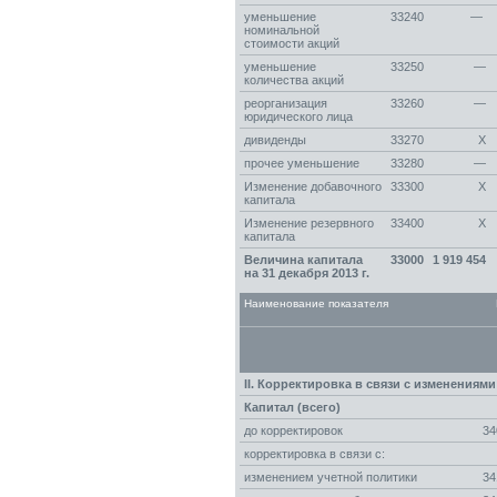
уменьшение
33240
—
номинальной
стоимости акций
уменьшение
33250
—
количества акций
реорганизация
33260
—
юридического лица
дивиденды
33270
Х
прочее уменьшение
33280
—
Изменение добавочного
33300
Х
капитала
Изменение резервного
33400
Х
капитала
Величина капитала
33000
1 919 454
на 31 декабря 2013 г.
Наименование показателя
II. Корректировка в связи с изменения
Капитал (всего)
до корректировок
34
корректировка в связи с:
изменением учетной политики
34