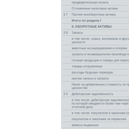
предварительная оплата
Отложенные налоговые активы
3.7
Прочие внеоборотные активы
Итого по разделу I
II. ОБОРОТНЫЕ АКТИВЫ
3.8
Запасы
в том числе: сырье, материалы и дру
ценности
животные на выращивании и откорме
затраты в незавершенном производст
готовая продукция и товары для пере
товары отгруженные
расходы будущих периодов
прочие запасы и затраты
Налог на добавленную стоимость по 
ценностям
3.9
Дебиторская задолженность
в том числе: дебиторская задолженнос
по которой ожидаются более чем чере
отчетной даты
в том числе: покупатели и заказчики (
покупатели и заказчики за перевозки
авансы выданные