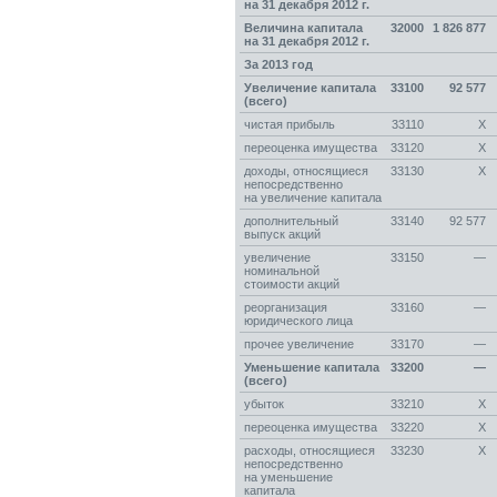
на 31 декабря 2012 г.
Величина капитала
32000
1 826 877
на 31 декабря 2012 г.
За 2013 год
Увеличение капитала
33100
92 577
(всего)
чистая прибыль
33110
Х
переоценка имущества
33120
Х
доxоды, относящиеся
33130
Х
непосредственно
на увеличение капитала
дополнительный
33140
92 577
выпуск акций
увеличение
33150
—
номинальной
стоимости акций
реорганизация
33160
—
юридического лица
прочее увеличение
33170
—
Уменьшение капитала
33200
—
(всего)
убыток
33210
Х
переоценка имущества
33220
Х
расxоды, относящиеся
33230
Х
непосредственно
на уменьшение
капитала