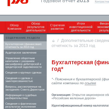
Годовой отчет
2013
Контрастна
Обзор
Итоги
Финан
Обзор
Стратегия
результатов
инвестиционной
экономи
Компании
развития
деятельности
деятельности
резул
СОДЕРЖАНИЕ РАЗДЕЛА
/
Дополнительные сведен
Бухгалтерская (финансовая)
отчетность за 2013 год
отчетность за 2013 год
Аудиторское заключение
Управление оборотным
Бухгалтерская (фина
капиталом с указанием
расшифровок дебиторской и
кредиторской задолженности
год*
Сведения о крупных сделках
Сведения о сделках c
*- Пояснения к бухгалтерской (ф
заинтересованностью
сайте компании по
ссылке
Вопросы, рассмотренные на
заседаниях Совета Директоров
Организация:
Открытое акционерное об
Информация о судебных
разбирательствах
«Российские железные дороги»
Сведения о фактических
Идентификационный номер налогопла
результатах исполнения