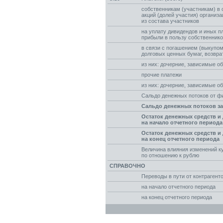
собственникам (участникам) в 
акций (долей участия) организ
из состава участников
на уплату дивидендов и иных 
прибыли в пользу собственнико
в связи с погашением (выкупом
долговых ценных бумаг, возвра
из них: дочерние, зависимые о
прочие платежи
из них: дочерние, зависимые о
Сальдо денежных потоков от ф
Сальдо денежных потоков за
Остаток денежных средств и
на начало отчетного периода
Остаток денежных средств и
на конец отчетного периода
Величина влияния изменений к
по отношению к рублю
СПРАВОЧНО
Переводы в пути от контрагент
на начало отчетного периода
на конец отчетного периода