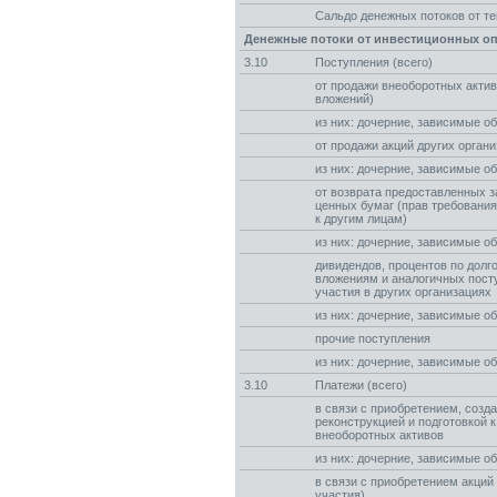
Сальдо денежных потоков от т
Денежные потоки от инвестиционных о
3.10
Поступления (всего)
от продажи внеоборотных акти
вложений)
из них: дочерние, зависимые о
от продажи акций других органи
из них: дочерние, зависимые о
от возврата предоставленных з
ценных бумаг (прав требовани
к другим лицам)
из них: дочерние, зависимые о
дивидендов, процентов по дол
вложениям и аналогичных пост
участия в других организациях
из них: дочерние, зависимые о
прочие поступления
из них: дочерние, зависимые о
3.10
Платежи (всего)
в связи с приобретением, созд
реконструкцией и подготовкой 
внеоборотных активов
из них: дочерние, зависимые о
в связи с приобретением акций
участия)