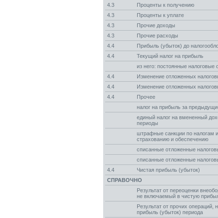
4.3
Проценты к получению
4.3
Проценты к уплате
4.3
Прочие доходы
4.3
Прочие расходы
4.4
Прибыль (убыток) до налогообл
4.4
Текущий налог на прибыль
из него: постоянные налоговые 
4.4
Изменение отложенных налогов
4.4
Изменение отложенных налогов
4.4
Прочее
налог на прибыль за предыдущ
единый налог на вмененный до
периоды
штрафные санкции по налогам 
страхованию и обеспечению
списанные отложенные налогов
списанные отложенные налогов
4.4
Чистая прибыль (убыток)
СПРАВОЧНО
Результат от переоценки внеобо
не включаемый в чистую прибыл
Результат от прочих операций,
прибыль (убыток) периода