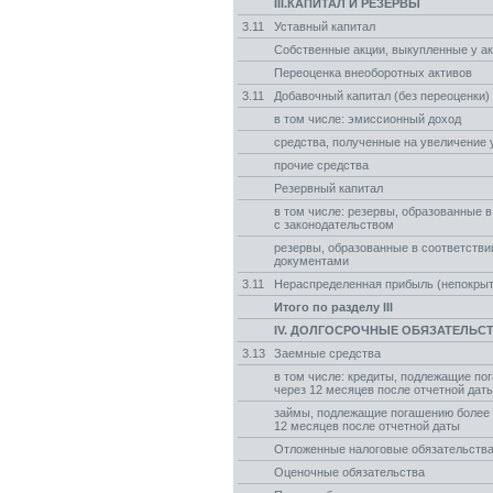
III.КАПИТАЛ И РЕЗЕРВЫ
3.11
Уставный капитал
Собственные акции, выкупленные у а
Переоценка внеоборотных активов
3.11
Добавочный капитал (без переоценки)
в том числе: эмиссионный доход
средства, полученные на увеличение 
прочие средства
Резервный капитал
в том числе: резервы, образованные в
с законодательством
резервы, образованные в соответств
документами
3.11
Нераспределенная прибыль (непокрыт
Итого по разделу III
IV. ДОЛГОСРОЧНЫЕ ОБЯЗАТЕЛЬС
3.13
Заемные средства
в том числе: кредиты, подлежащие по
через 12 месяцев после отчетной дат
займы, подлежащие погашению более 
12 месяцев после отчетной даты
Отложенные налоговые обязательств
Оценочные обязательства