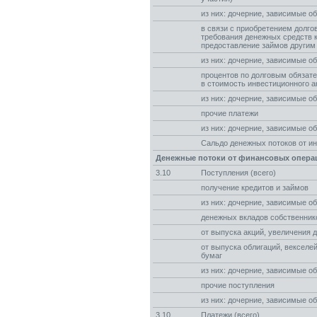
из них: дочерние, зависимые о
в связи с приобретением долго
требования денежных средств к
предоставление займов другим
из них: дочерние, зависимые о
процентов по долговым обязат
в стоимость инвестиционного а
из них: дочерние, зависимые о
прочие платежи
из них: дочерние, зависимые о
Сальдо денежных потоков от и
Денежные потоки от финансовых опера
3.10
Поступления (всего)
получение кредитов и займов
из них: дочерние, зависимые о
денежных вкладов собственнико
от выпуска акций, увеличения 
от выпуска облигаций, векселе
бумаг
из них: дочерние, зависимые о
прочие поступления
из них: дочерние, зависимые о
3.10
Платежи (всего)