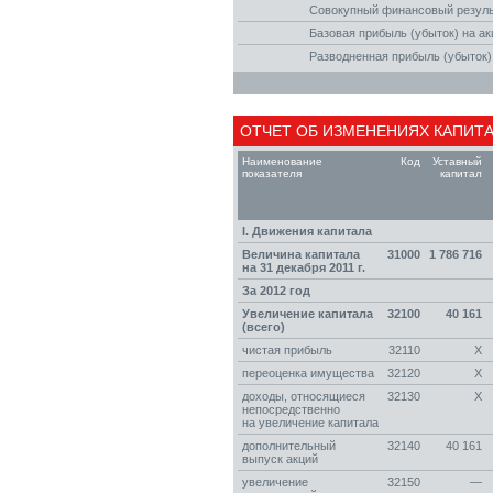
Совокупный финансовый резуль
Базовая прибыль (убыток) на а
Разводненная прибыль (убыток)
ОТЧЕТ ОБ ИЗМЕНЕНИЯХ КАПИТАЛ
Наименование
Код
Уставный
показателя
капитал
I. Движения капитала
Величина капитала
31000
1 786 716
на 31 декабря 2011 г.
За 2012 год
Увеличение капитала
32100
40 161
(всего)
чистая прибыль
32110
Х
переоценка имущества
32120
Х
доходы, относящиеся
32130
Х
непосредственно
на увеличение капитала
дополнительный
32140
40 161
выпуск акций
увеличение
32150
—