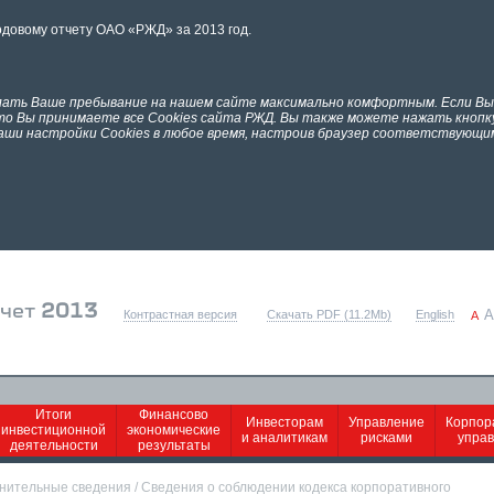
одовому отчету ОАО «РЖД» за 2013 год.
елать Ваше пребывание на нашем сайте максимально комфортным. Если В
что Вы принимаете все Cookies сайта РЖД. Вы также можете нажать кнопк
аши настройки Cookies в любое время, настроив браузер соответствующим
тчет
2013
A
Контрастная версия
Скачать PDF (11.2Mb)
English
A
Итоги
Финансово
Инвесторам
Управление
Корпор
инвестиционной
экономические
и аналитикам
рисками
упра
деятельности
результаты
нительные сведения
/
Сведения о соблюдении кодекса корпоративного