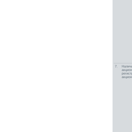
7.
Наличи
акцио
регист
акцио