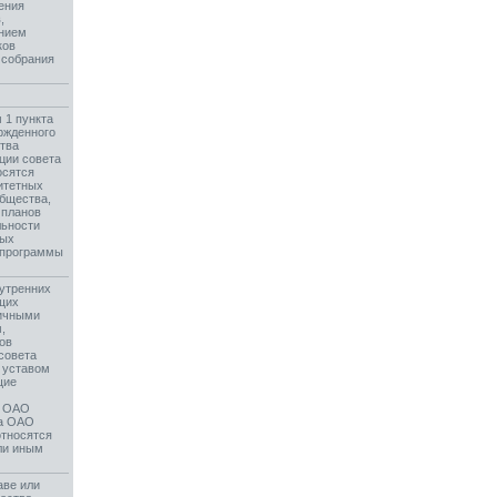
ения
,
ением
ков
 собрания
 1 пункта
ржденного
тва
нции совета
осятся
итетных
общества,
 планов
льности
вых
 программы
утренних
щих
личными
,
ов
совета
с уставом
щие
а ОАО
та ОАО
относятся
ли иным
аве или