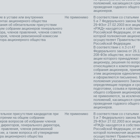
положений, касающихся сро
проведения годового общего
акционеров.
е в уставе или внутренних
Не применимо
В соответствии со статьями
нтах акционерного общества
5 и 7 Федерального закона 
ания об обязательном присутствии
29-ФЗ
от 27.02.2003 все акц
ем собрании акционеров генерального
«РЖД» находятся в собстве
ора, членов правления, членов совета
Российской Федерации, от и
оров, членов ревизионной комиссии
которой полномочия акцион
тора акционерного общества
осуществляет Правительств
Российской Федерации.
В соответствии с п.3 ст.47
Федерального закона от 26.
208-ФЗ
в обществе, все гол
акции которого принадлежат
акционеру, решения по вопр
относящимся к компетенции
собрания акционеров, прин
этим акционером единоличн
и оформляются письменно. 
положения указанного Закон
определяющие порядок и ср
подготовки, созыва и провед
общего собрания акционеров
не применяются, за исключ
положений, касающихся сро
проведения годового общего
акционеров.
ельное присутствие кандидатов при
Не применимо
В соответствии со статьями
отрении на общем собрании
5 и 7 Федерального закона 
еров вопросов об избрании членов
29-ФЗ
от 27.02.2003 все акц
 директоров, генерального директора,
«РЖД» находятся в собстве
 правления, членов ревизионной
Российской Федерации, от и
ии, а также вопроса об утверждении
которой полномочия акцион
ра акционерного общества
осуществляет Правительств