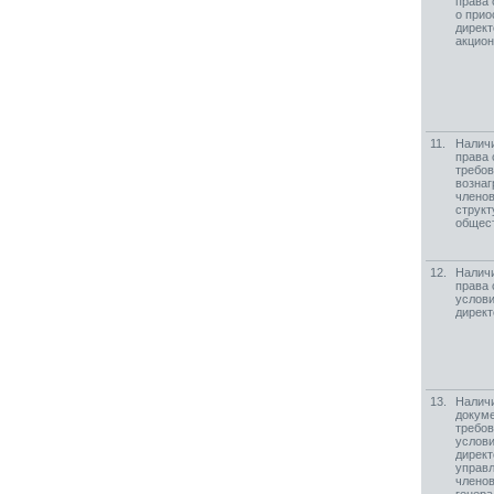
права 
о прио
директ
акцио
11.
Наличи
права 
требов
вознаг
членов
структ
общес
12.
Наличи
права 
услови
директ
13.
Наличи
докуме
требов
услови
директ
управл
членов