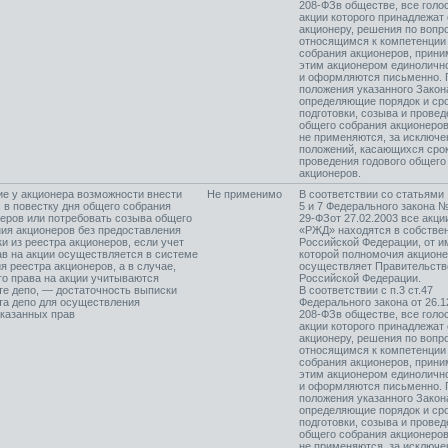
208-ФЗ
в обществе, все гол
акции которого принадлежат
акционеру, решения по вопр
относящимся к компетенции
собрания акционеров, прин
этим акционером единоличн
и оформляются письменно. 
положения указанного Закон
определяющие порядок и ср
подготовки, созыва и провед
общего собрания акционеров
не применяются, за исключ
положений, касающихся сро
проведения годового общего
акционеров.
е у акционера возможности внести
Не применимо
В соответствии со статьями
 в повестку дня общего собрания
5 и 7 Федерального закона 
еров или потребовать созыва общего
29-ФЗ
от 27.02.2003 все акц
ия акционеров без предоставления
«РЖД» находятся в собстве
и из реестра акционеров, если учет
Российской Федерации, от и
ав на акции осуществляется в системе
которой полномочия акцион
я реестра акционеров, а в случае,
осуществляет Правительств
го права на акции учитываются
Российской Федерации.
те депо, — достаточность выписки
В соответствии с п.3 ст.47
та депо для осуществления
Федерального закона от 26.
казанных прав
208-ФЗ
в обществе, все гол
акции которого принадлежат
акционеру, решения по вопр
относящимся к компетенции
собрания акционеров, прин
этим акционером единоличн
и оформляются письменно. 
положения указанного Закон
определяющие порядок и ср
подготовки, созыва и провед
общего собрания акционеров
не применяются, за исключ