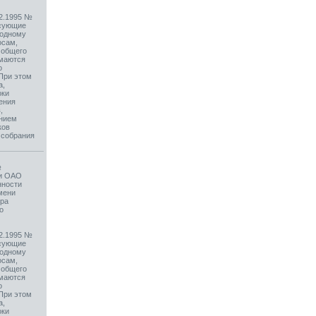
12.1995 №
осующие
 одному
осам,
 общего
имаются
о
При этом
а,
оки
ения
,
ением
ков
 собрания
№
ии ОАО
нности
мени
ера
о
12.1995 №
осующие
 одному
осам,
 общего
имаются
о
При этом
а,
оки