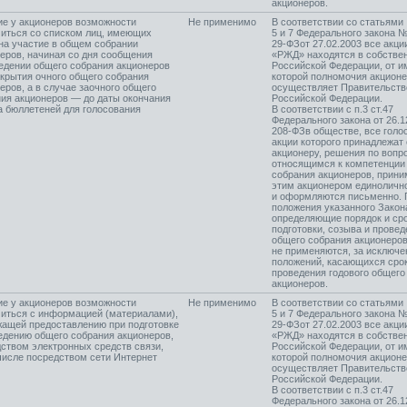
акционеров.
е у акционеров возможности
Не применимо
В соответствии со статьями
иться со списком лиц, имеющих
5 и 7 Федерального закона 
на участие в общем собрании
29-ФЗ
от 27.02.2003 все акц
еров, начиная со дня сообщения
«РЖД» находятся в собстве
едении общего собрания акционеров
Российской Федерации, от и
акрытия очного общего собрания
которой полномочия акцион
еров, а в случае заочного общего
осуществляет Правительств
ия акционеров — до даты окончания
Российской Федерации.
 бюллетеней для голосования
В соответствии с п.3 ст.47
Федерального закона от 26.
208-ФЗ
в обществе, все гол
акции которого принадлежат
акционеру, решения по вопр
относящимся к компетенции
собрания акционеров, прин
этим акционером единоличн
и оформляются письменно. 
положения указанного Закон
определяющие порядок и ср
подготовки, созыва и провед
общего собрания акционеров
не применяются, за исключ
положений, касающихся сро
проведения годового общего
акционеров.
е у акционеров возможности
Не применимо
В соответствии со статьями
иться с информацией (материалами),
5 и 7 Федерального закона 
ащей предоставлению при подготовке
29-ФЗ
от 27.02.2003 все акц
едению общего собрания акционеров,
«РЖД» находятся в собстве
ством электронных средств связи,
Российской Федерации, от и
числе посредством сети Интернет
которой полномочия акцион
осуществляет Правительств
Российской Федерации.
В соответствии с п.3 ст.47
Федерального закона от 26.