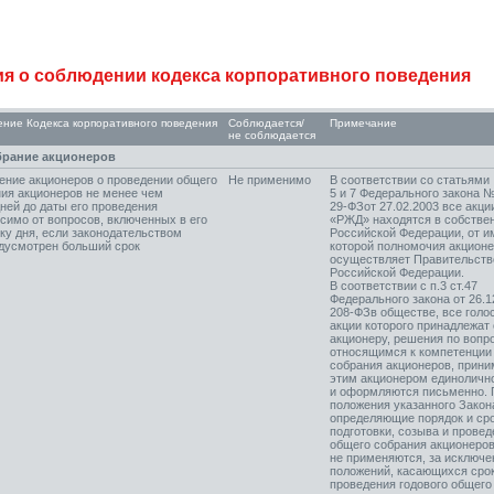
я о соблюдении кодекса корпоративного поведения
ние Кодекса корпоративного поведения
Соблюдается/
Примечание
не соблюдается
брание акционеров
ние акционеров о проведении общего
Не применимо
В соответствии со статьями
ия акционеров не менее чем
5 и 7 Федерального закона 
дней до даты его проведения
29-ФЗ
от 27.02.2003 все акц
симо от вопросов, включенных в его
«РЖД» находятся в собстве
ку дня, если законодательством
Российской Федерации, от и
дусмотрен больший срок
которой полномочия акцион
осуществляет Правительств
Российской Федерации.
В соответствии с п.3 ст.47
Федерального закона от 26.
208-ФЗ
в обществе, все гол
акции которого принадлежат
акционеру, решения по вопр
относящимся к компетенции
собрания акционеров, прин
этим акционером единоличн
и оформляются письменно. 
положения указанного Закон
определяющие порядок и ср
подготовки, созыва и провед
общего собрания акционеров
не применяются, за исключ
положений, касающихся сро
проведения годового общего