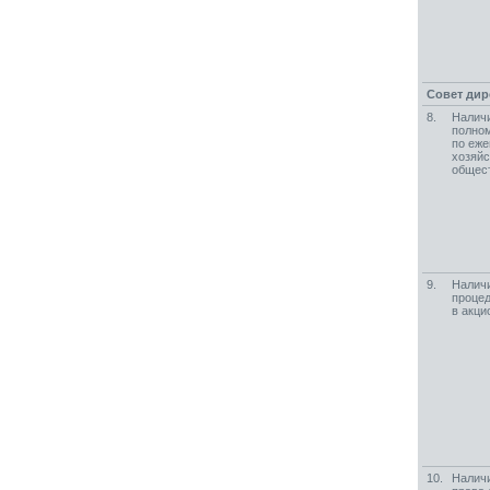
Совет дир
8.
Наличи
полном
по еж
хозяйс
общес
9.
Наличи
проце
в акц
10.
Наличи