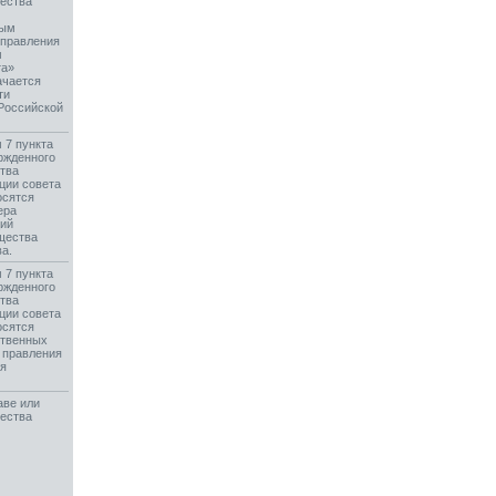
ества
ным
управления
м
та»
ачается
ти
Российской
 7 пункта
ржденного
тва
нции совета
осятся
ера
ций
щества
а.
 7 пункта
ржденного
тва
нции совета
осятся
ственных
 правления
ия
аве или
ества