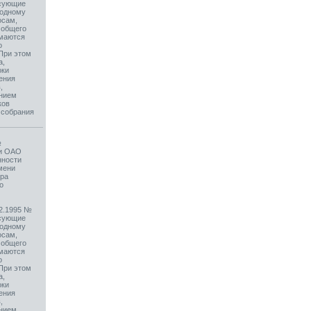
осующие
 одному
осам,
 общего
имаются
о
При этом
а,
оки
ения
,
ением
ков
 собрания
№
ии ОАО
нности
мени
ера
о
12.1995 №
осующие
 одному
осам,
 общего
имаются
о
При этом
а,
оки
ения
,
ением