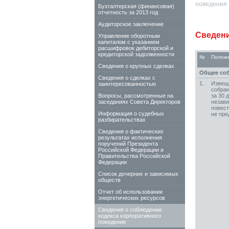
поведения
Бухгалтерская (финансовая)
отчетность за 2013 год
Аудиторское заключение
Сведени
Управление оборотным
капиталом с указанием
расшифровок дебиторской и
кредиторской задолженности
№
Положе
Сведения о крупных сделках
Общее со
Сведения о сделках c
1.
Извеще
заинтересованностью
собран
Вопросы, рассмотренные на
за 30 
заседаниях Совета Директоров
незави
повест
Информация о судебных
не пре
разбирательствах
Сведения о фактических
результатах исполнения
поручений Президента
Российской Федерации и
Правительства Российской
Федерации
Список дочерних и зависимых
обществ
Отчет об использовании
энергетических ресурсов
Сведения о соблюдении
кодекса корпоративного
поведения