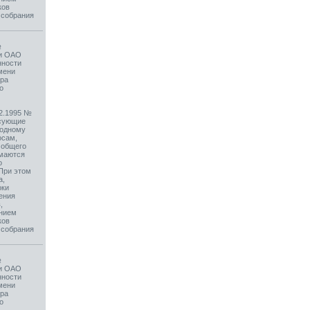
ков
 собрания
№
ии ОАО
нности
мени
ера
о
12.1995 №
осующие
 одному
осам,
 общего
имаются
о
При этом
а,
оки
ения
,
ением
ков
 собрания
№
ии ОАО
нности
мени
ера
о