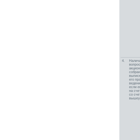
4.
Наличи
вопрос
акцион
собран
выписк
его пр
ведени
если е
на сче
со сче
вышеу