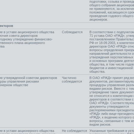
подготовки, созыва и провед
общего собрания акционеров
не применяются, за исключ
положений, касающихся сро
проведения годового общего
акционеров.
екторов
е в уставе акционерного общества
Соблюдается
В соответствии с подпунктом
очия совета директоров
71 устава ОАО «РЖД», утве
егодному утверждению финансово-
постановлением Правительс
твенного плана акционерного
РФ от 18.09.2003, к компете
тва
директоров ОАО «РЖД» отн
вопросы определения приор
направлений деятельности 
утверждения перспективных
и основных программ деяте
общества, в том числе годо
бюджетов и инвестиционной
общества.
е утвержденной советом директоров
Частично
В ОАО «РЖД» принят ряд вн
дуры управления рисками
соблюдается
документов, регламентирую
ионерном обществе
процедуры управления раз
видами рисков. Вместе с тем
утверждение таких документ
не относится к компетенции 
директоров в соответствии 
ОАО «РЖД». Соответствую
документы утверждаются
распоряжениями президент
«РЖД» либо вице-президен
«РЖД», к ведению которого 
вопросы, связанные с тем и
видом рисков.
е в уставе акционерного общества
Не соблюдается
Указанные требования в уст