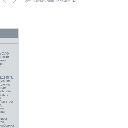
СЕРВИСНЫЕ ФУНКЦИИ
№
ии ОАО
нности
мени
ера
о
12.1995 №
осующие
 одному
осам,
 общего
имаются
о
При этом
а,
оки
ения
,
ением
ков
 собрания