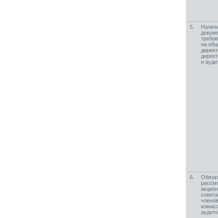
5.
Наличи
докуме
требов
на общ
директ
директ
и ауди
6.
Обязат
рассм
акцион
совета
членов
комисс
аудито