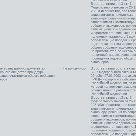
Российской Федерации.
В соответствии с п.3 ст.47
Федерального закона от 26.
208-ФЗ
в обществе, все гол
акции которого принадлежат
акционеру, решения по вопр
относящимся к компетенции
собрания акционеров, прин
этим акционером единоличн
и оформляются письменно. 
положения указанного Закон
определяющие порядок и ср
подготовки, созыва и провед
общего собрания акционеров
не применяются, за исключ
положений, касающихся сро
проведения годового общего
акционеров.
е во внутренних документах
Не применимо
В соответствии со статьями
нерного общества процедуры
5 и 7 Федерального закона 
рации участников общего собрания
29-ФЗ
от 27.02.2003 все акц
неров
«РЖД» находятся в собстве
Российской Федерации, от и
которой полномочия акцион
осуществляет Правительств
Российской Федерации.
В соответствии с п.3 ст.47
Федерального закона от 26.
208-ФЗ
в обществе, все гол
акции которого принадлежат
акционеру, решения по вопр
относящимся к компетенции
собрания акционеров, прин
этим акционером единоличн
и оформляются письменно. 
положения указанного Закон
определяющие порядок и ср