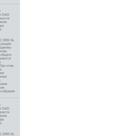
№
ии ОАО
нности
мени
ера
о
12.1995 №
осующие
 одному
осам,
 общего
имаются
о
При этом
а,
оки
ения
,
ением
ков
 собрания
№
ии ОАО
нности
мени
ера
о
12.1995 №