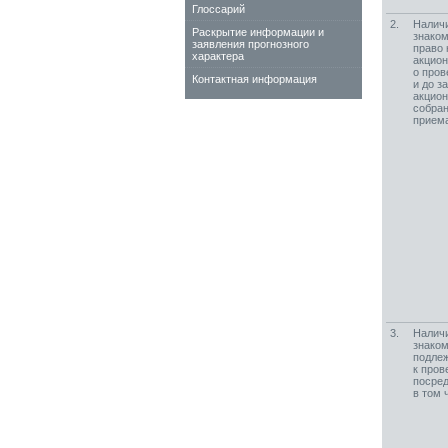
Глоссарий
2.
Наличи
Раскрытие информации и
знаком
заявления прогнозного
право 
характера
акцион
о пров
Контактная информация
и до з
акцион
собран
приема
3.
Наличи
знаком
подлеж
к пров
посред
в том 