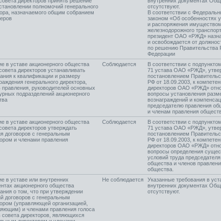
совета директоров принять решение
внутренних документах Общ
становлении полномочий генерального
отсутствуют.
ора, назначаемого общим собранием
В соответствии с Федераль
неров
законом «Об особенностях 
и распоряжения имущество
железнодорожного транспор
президент ОАО «РЖД» назн
и освобождается от должнос
по решению Правительства 
Федерации
е в уставе акционерного общества
Соблюдается
В соответствии с подпунктом
совета директоров устанавливать
71 устава ОАО «РЖД», утве
ания к квалификации и размеру
постановлением Правительс
раждения генерального директора,
РФ от 18.09.2003, к компете
 правления, руководителей основных
директоров ОАО «РЖД» отн
урных подразделений акционерного
вопросы установления разм
тва
вознаграждений и компенса
председателю правления об
и членам правления обществ
е в уставе акционерного общества
Соблюдается
В соответствии с подпунктом
совета директоров утверждать
71 устава ОАО «РЖД», утве
я договоров с генеральным
постановлением Правительс
ором и членами правления
РФ от 18.09.2003, к компете
директоров ОАО «РЖД» отн
вопросы определения суще
условий труда председателя
общества и членов правлен
общества.
е в уставе или внутренних
Не соблюдается
Указанные требования в уст
нтах акционерного общества
внутренних документах Общ
ания о том, что при утверждении
отсутствуют.
й договоров с генеральным
ором (управляющей организацией,
яющим) и членами правления голоса
 совета директоров, являющихся