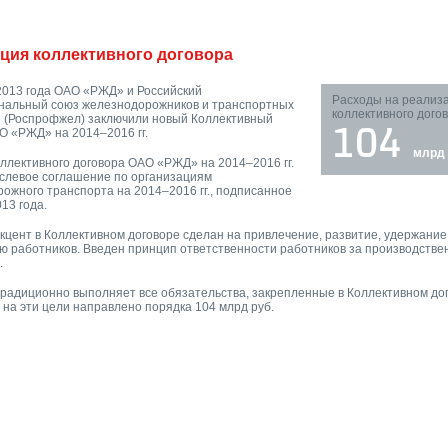
ция коллективного договора
2013 года ОАО «РЖД» и Российский
Расходы на реализ
нальный союз железнодорожников и транспортных
коллективного дого
 (Роспрофжел) заключили новый Коллективный
О «РЖД» на 2014–2016 гг.
104
млрд 
ллективного договора ОАО «РЖД» на 2014–2016 гг.
слевое соглашение по организациям
ожного транспорта на 2014–2016 гг., подписанное
013 года.
кцент в Коллективном договоре сделан на привлечение, развитие, удержание
ю работников. Введен принцип ответственности работников за производств
.
радиционно выполняет все обязательства, закрепленные в Коллективном дог
у на эти цели направлено порядка 104 млрд руб.