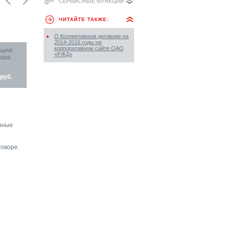
СЕРВИСНЫЕ ФУНКЦИИ
ЧИТАЙТЕ ТАКЖЕ:
О Коллективном договоре на
2014-2016 годы на
корпоративном сайте ОАО
ацию
«РЖД»
вора
руб.
енные
оворе.