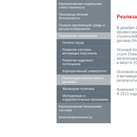
Корпоративная социальная
ответственность
Производственная
Реализа
безопасность
Охрана окружающей среды и
В декабре 
ресурсосбережение
профессио
Управление персоналом
строителей
договор ОА
Оплата труда
Развитие системы
Основой Ко
мотивации персонала
стало Отра
железнодор
Развитие кадрового
в августе 2
потенциала
Корпоративный университет
Основной а
и мотиваци
Реализация коллективного
результаты
договора
Жилищная политика
Компания т
В 2013 год
Молодежные и
оздоровительные программы
Корпоративная пенсионная
система
Благотворительность