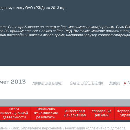
одовому отчету ОАО «РЖД» за 2013 год.
елать Ваше пребывание на нашем сайте максимально комфортным. Если В
что Вы принимаете все Cookies сайта РЖД. Вы также можете нажать кнопк
аши настройки Cookies в любое время, настроив браузер соответствующим
тчет
2013
A
Контрастная версия
Скачать PDF (11.2Mb)
English
A
Итоги
Финансово
Инвесторам
Управление
Корпор
инвестиционной
экономические
и аналитикам
рисками
упра
деятельности
результаты
льный блок
/
Управление персоналом
/
Реализация коллективного договора